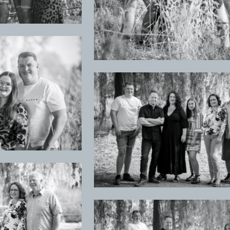
+
+
+