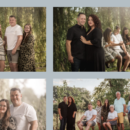
+
+
+
+