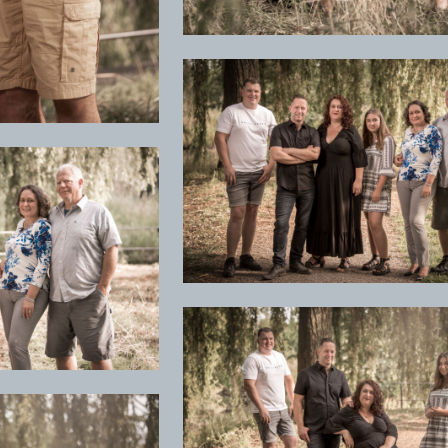
+
+
+