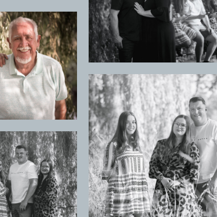
+
+
+
+