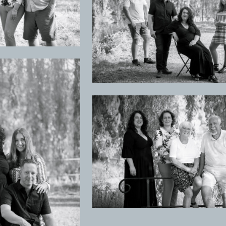
+
+
+